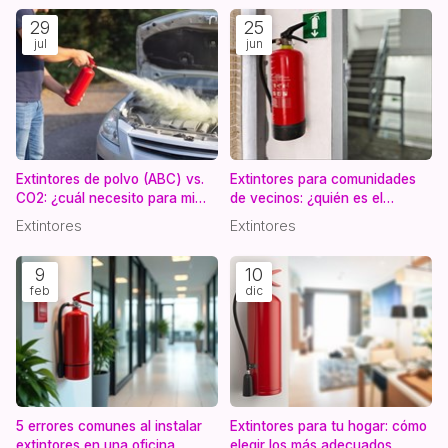
29
25
jul
jun
Extintores de polvo (ABC) vs.
Extintores para comunidades
CO2: ¿cuál necesito para mi
de vecinos: ¿quién es el
local comercial?
responsable de la revisión?
Extintores
Extintores
9
10
feb
dic
5 errores comunes al instalar
Extintores para tu hogar: cómo
extintores en una oficina
elegir los más adecuados