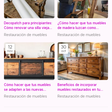
Decopatch para principiantes:
¿Cómo hacer que tus muebles
Cómo renovar una silla vieja
de madera luzcan como
paso a paso
nuevos?
Restauración de muebles
Restauración de muebles
12
30
nov
oct
Cómo hacer que tus muebles
Beneficios de incorporar
se adapten a las nuevas
muebles restaurados en tu
tendencias a través de la
decoración interior
Restauración de muebles
Restauración de muebles
restauración