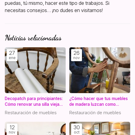
puedas, tú mismo, hacer este tipo de trabajos. Si
necesitas consejos… ¡no dudes en visitarnos!
Noticias relacionadas
27
26
ene
nov
Decopatch para principiantes:
¿Cómo hacer que tus muebles
Cómo renovar una silla vieja
de madera luzcan como
paso a paso
nuevos?
Restauración de muebles
Restauración de muebles
12
30
nov
oct