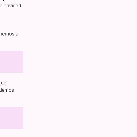
de navidad
nemos a
 de
Podemos