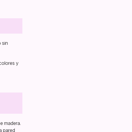
 sin
colores y
de madera.
a pared