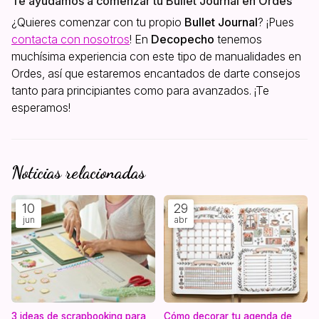
Te ayudamos a comenzar tu Bullet Journal en Ordes
¿Quieres comenzar con tu propio
Bullet Journal
? ¡Pues
contacta con nosotros
! En
Decopecho
tenemos
muchísima experiencia con este tipo de manualidades en
Ordes, así que estaremos encantados de darte consejos
tanto para principiantes como para avanzados. ¡Te
esperamos!
Noticias relacionadas
10
29
jun
abr
3 ideas de scrapbooking para
Cómo decorar tu agenda de